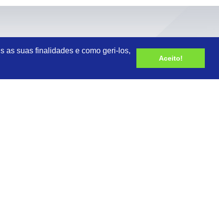
s as suas finalidades e como geri-los,
Aceito!
 DE USO E PRIVACIDADE