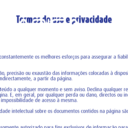
Termos de uso e privacidade
constantemente os melhores esforços para assegurar a fiabi
, precisão ou exaustão das informações colocadas à disposiç
 indirectamente, a partir da página.
onteúdo a qualquer momento e sem aviso. Declina qualquer re
gina. E, em geral, por qualquer perda ou dano, directos ou i
 impossibilidade de acesso à mesma.
iedade intelectual sobre os documentos contidos na página 
omente autorizado para fins exclusivos de informação para 