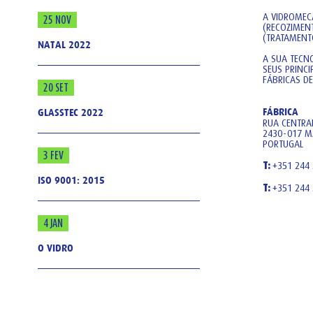
A VIDROMEC
25 NOV
(RECOZIMEN
(TRATAMENTO
NATAL 2022
A SUA TECN
SEUS PRINC
FÁBRICAS DE
20 SET
FÁBRICA
GLASSTEC 2022
RUA CENTRAL
2430-017 M
PORTUGAL
3 FEV
T:
+351 244
ISO 9001: 2015
T:
+351 244
4 JAN
O VIDRO