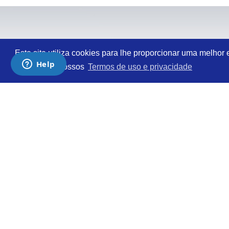
Este site utiliza cookies para lhe proporcionar uma melhor
consulte os nossos
Termos de uso e privacidade
VIDROMECÂNICA
©
TODOS OS DIREITOS RESERVADOS